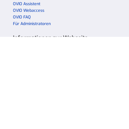
OVIO Assistent
OVIO Webaccess
OVIO FAQ
Für Administratoren
Informationen zur Webseite
Datenschutz
Impressum
Über uns
OVIO produziert Innovationen im Bereich Produkt-
Dokumentation und Employee-Enablement.
Unser Fokus liegt auf der Schaffung effizienter
Lösungen, bestmöglichen Kundensupports und
barrierefreier Handhabung.
Partnerprogramm
WiseWalnut GmbH